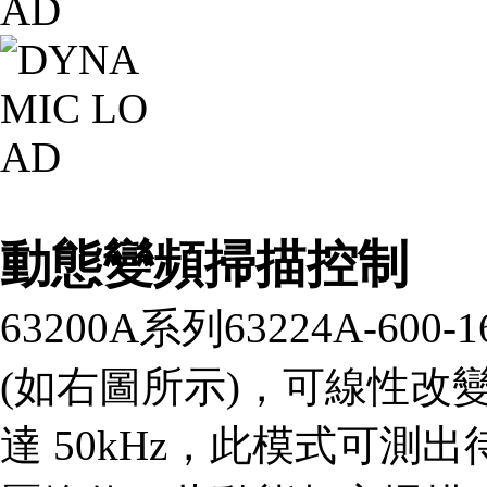
動態變頻掃描控制
63200A系列63224A-6
(如右圖所示)，可線性改
達 50kHz，此模式可測